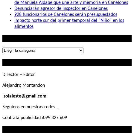
de Manuela Aldabe que une arte y memoria en Canelones
Denunciarán agresor de inspector en Canelones
928 funcionarios de Canelones serán presupuestados
Impacto norte sur del primer temporal del “Niño” en los
alimentos
Lo que buscás
Lo
que
Contactanos
buscás
Director – Editor
Alejandro Montandon
solaleste@gmail.com
Seguinos en nuestras redes …
Contratá publicidad :099 327 609
Lo que querés saber