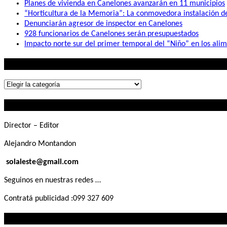
Planes de vivienda en Canelones avanzarán en 11 municipios
“Horticultura de la Memoria”: La conmovedora instalación 
Denunciarán agresor de inspector en Canelones
928 funcionarios de Canelones serán presupuestados
Impacto norte sur del primer temporal del “Niño” en los ali
Lo que buscás
Lo
que
Contactanos
buscás
Director – Editor
Alejandro Montandon
solaleste@gmail.com
Seguinos en nuestras redes …
Contratá publicidad :099 327 609
Lo que querés saber