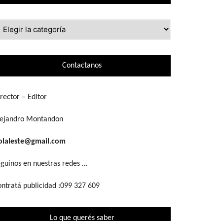
ue
scás
Contactanos
rector – Editor
lejandro Montandon
olaleste@gmail.com
guinos en nuestras redes …
ntratá publicidad :099 327 609
Lo que querés saber