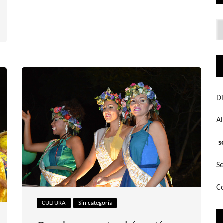
Lo
q
bu
Di
A
s
Se
Co
CULTURA
Sin categoría