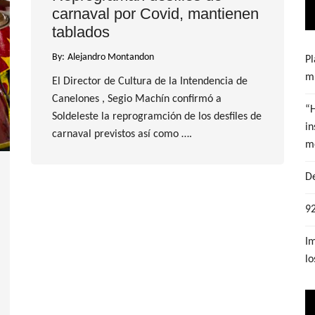
carnaval por Covid, mantienen
tablados
By:
Alejandro Montandon
Pl
mu
El Director de Cultura de la Intendencia de
Canelones , Segio Machín confirmó a
“
Soldeleste la reprogramción de los desfiles de
in
carnaval previstos así como ….
m
De
92
Im
lo