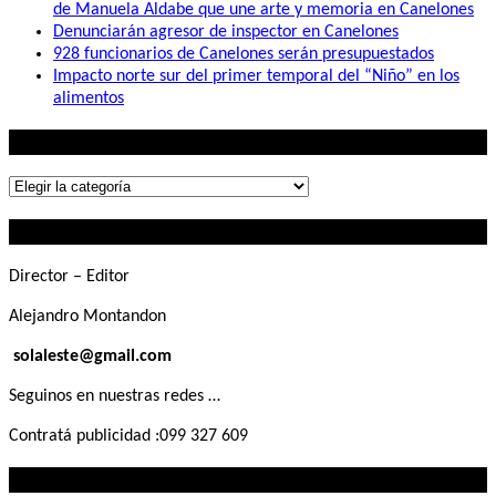
de Manuela Aldabe que une arte y memoria en Canelones
Denunciarán agresor de inspector en Canelones
928 funcionarios de Canelones serán presupuestados
Impacto norte sur del primer temporal del “Niño” en los
alimentos
Lo que buscás
Lo
que
Contactanos
buscás
Director – Editor
Alejandro Montandon
solaleste@gmail.com
Seguinos en nuestras redes …
Contratá publicidad :099 327 609
Lo que querés saber