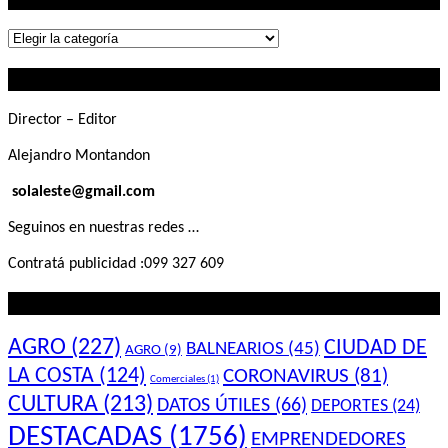
Lo
que
Contactanos
buscás
Director – Editor
Alejandro Montandon
solaleste@gmail.com
Seguinos en nuestras redes …
Contratá publicidad :099 327 609
Lo que querés saber
AGRO
(227)
CIUDAD DE
BALNEARIOS
(45)
AGRO
(9)
LA COSTA
(124)
CORONAVIRUS
(81)
Comerciales
(1)
CULTURA
(213)
DATOS ÚTILES
(66)
DEPORTES
(24)
DESTACADAS
(1756)
EMPRENDEDORES