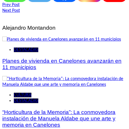
Navegación
Prev Post
Next Post
de
entradas
Alejandro Montandon
DESTACADAS
Planes de vivienda en Canelones avanzarán en
11 municipios
CULTURA
DESTACADAS
“Horticultura de la Memoria”: La conmovedora
instalación de Manuela Aldabe que une arte y
memoria en Canelones