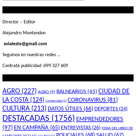
que
Contactanos
buscás
Director – Editor
Alejandro Montandon
solaleste@gmail.com
Seguinos en nuestras redes …
Contratá publicidad :099 327 609
Lo que querés saber
AGRO
(227)
CIUDAD DE
BALNEARIOS
(45)
AGRO
(9)
LA COSTA
(124)
CORONAVIRUS
(81)
Comerciales
(1)
CULTURA
(213)
DATOS ÚTILES
(66)
DEPORTES
(24)
DESTACADAS
(1756)
EMPRENDEDORES
(97)
EN CAMPAÑA
(65)
ENTREVISTAS
(26)
FERIA DEL LIBRO DE
POLICIALES
(68)
SALUD
(67)
CANELONES 2022
(4)