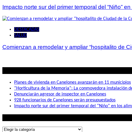
Impacto norte sur del primer temporal del “Niño” en
DESTACADAS
SALUD
Comienzan a remodelar y ampliar “hospitalito de C
Lo mas visto
Planes de vivienda en Canelones avanzarán en 11 municipios
“Horticultura de la Memoria”: La conmovedora instalación 
Denunciarán agresor de inspector en Canelones
928 funcionarios de Canelones serán presupuestados
Impacto norte sur del primer temporal del “Niño” en los ali
Lo que buscás
Lo