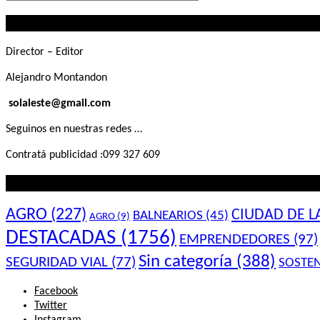
que
Contactanos
buscás
Director – Editor
Alejandro Montandon
solaleste@gmail.com
Seguinos en nuestras redes …
Contratá publicidad :099 327 609
Lo que querés saber
AGRO
(227)
CIUDAD DE L
BALNEARIOS
(45)
AGRO
(9)
DESTACADAS
(1756)
EMPRENDEDORES
(97)
Sin categoría
(388)
SEGURIDAD VIAL
(77)
SOSTEN
Facebook
Twitter
Instagram