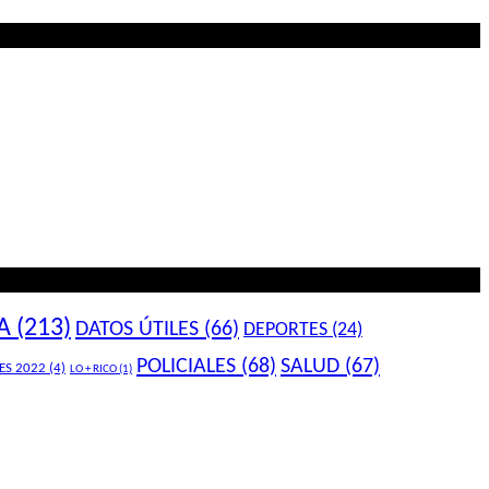
A
(213)
DATOS ÚTILES
(66)
DEPORTES
(24)
POLICIALES
(68)
SALUD
(67)
ES 2022
(4)
LO + RICO
(1)