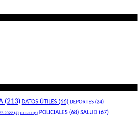
A
(213)
DATOS ÚTILES
(66)
DEPORTES
(24)
POLICIALES
(68)
SALUD
(67)
ES 2022
(4)
LO + RICO
(1)