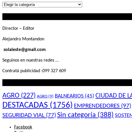
Lo
que
Contactanos
buscás
Director – Editor
Alejandro Montandon
solaleste@gmail.com
Seguinos en nuestras redes …
Contratá publicidad :099 327 609
Lo que querés saber
AGRO
(227)
CIUDAD DE L
BALNEARIOS
(45)
AGRO
(9)
DESTACADAS
(1756)
EMPRENDEDORES
(97)
Sin categoría
(388)
SEGURIDAD VIAL
(77)
SOSTEN
Facebook