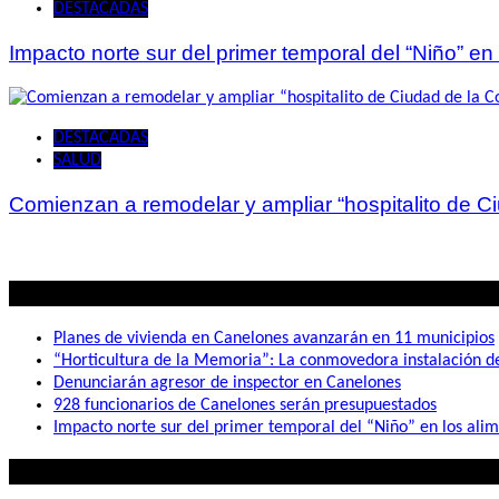
DESTACADAS
Impacto norte sur del primer temporal del “Niño” en
DESTACADAS
SALUD
Comienzan a remodelar y ampliar “hospitalito de C
Lo mas visto
Planes de vivienda en Canelones avanzarán en 11 municipios
“Horticultura de la Memoria”: La conmovedora instalación 
Denunciarán agresor de inspector en Canelones
928 funcionarios de Canelones serán presupuestados
Impacto norte sur del primer temporal del “Niño” en los ali
Lo que buscás