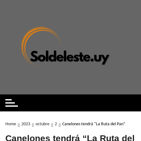
Skip
to
content
Home
2023
octubre
2
Canelones tendrá “La Ruta del Pan”
Canelones tendrá “La Ruta del