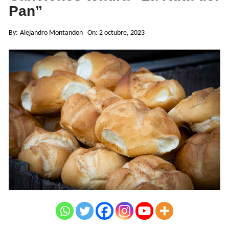
Pan”
By:
Alejandro Montandon
On:
2 octubre, 2023