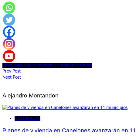
limpieza
residuos canelones.
servicios feriados
Navegación
Prev Post
Next Post
de
entradas
Alejandro Montandon
DESTACADAS
Planes de vivienda en Canelones avanzarán en 11