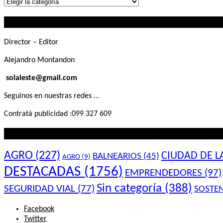
Lo
que
Contactanos
buscás
Director – Editor
Alejandro Montandon
solaleste@gmail.com
Seguinos en nuestras redes …
Contratá publicidad :099 327 609
Lo que querés saber
AGRO
(227)
CIUDAD DE L
BALNEARIOS
(45)
AGRO
(9)
DESTACADAS
(1756)
EMPRENDEDORES
(97)
Sin categoría
(388)
SEGURIDAD VIAL
(77)
SOSTEN
Facebook
Twitter