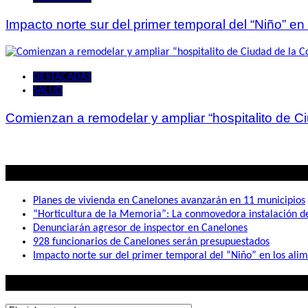
Impacto norte sur del primer temporal del “Niño” en
DESTACADAS
SALUD
Comienzan a remodelar y ampliar “hospitalito de C
Lo mas visto
Planes de vivienda en Canelones avanzarán en 11 municipios
“Horticultura de la Memoria”: La conmovedora instalación 
Denunciarán agresor de inspector en Canelones
928 funcionarios de Canelones serán presupuestados
Impacto norte sur del primer temporal del “Niño” en los ali
Lo que buscás