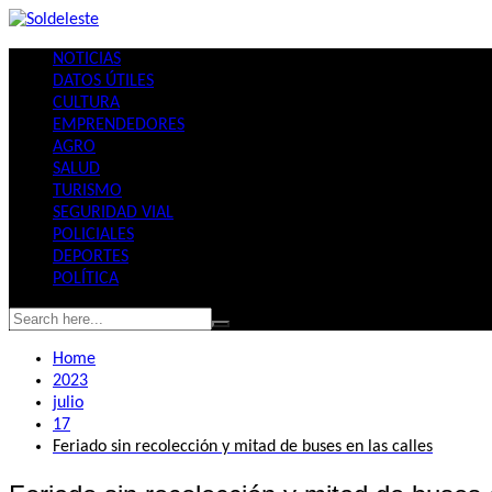
Skip
to
NOTICIAS
content
DATOS ÚTILES
CULTURA
EMPRENDEDORES
AGRO
SALUD
TURISMO
SEGURIDAD VIAL
POLICIALES
DEPORTES
POLÍTICA
Home
2023
julio
17
Feriado sin recolección y mitad de buses en las calles