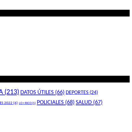
A
(213)
DATOS ÚTILES
(66)
DEPORTES
(24)
POLICIALES
(68)
SALUD
(67)
ES 2022
(4)
LO + RICO
(1)