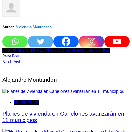
Author:
Alejandro Montandon
economia circular
escuelas sustentables
reciclaje
residuos
Navegación
Prev Post
Next Post
de
entradas
Alejandro Montandon
DESTACADAS
Planes de vivienda en Canelones avanzarán en
11 municipios