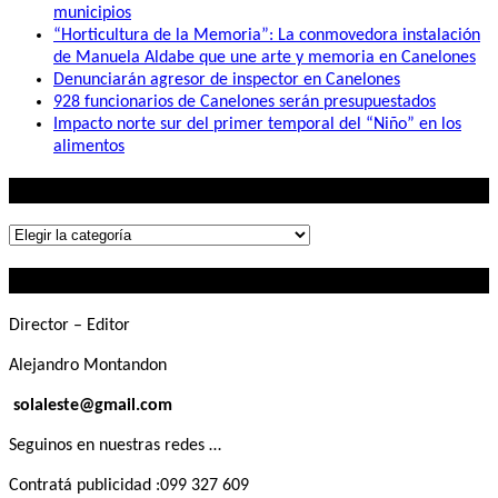
municipios
“Horticultura de la Memoria”: La conmovedora instalación
de Manuela Aldabe que une arte y memoria en Canelones
Denunciarán agresor de inspector en Canelones
928 funcionarios de Canelones serán presupuestados
Impacto norte sur del primer temporal del “Niño” en los
alimentos
Lo que buscás
Lo
que
Contactanos
buscás
Director – Editor
Alejandro Montandon
solaleste@gmail.com
Seguinos en nuestras redes …
Contratá publicidad :099 327 609