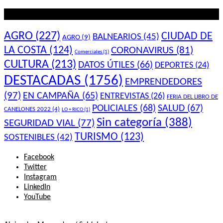
Lo que querés saber
AGRO
(227)
CIUDAD DE
BALNEARIOS
(45)
AGRO
(9)
LA COSTA
(124)
CORONAVIRUS
(81)
Comerciales
(1)
CULTURA
(213)
DATOS ÚTILES
(66)
DEPORTES
(24)
DESTACADAS
(1756)
EMPRENDEDORES
(97)
EN CAMPAÑA
(65)
ENTREVISTAS
(26)
FERIA DEL LIBRO DE
POLICIALES
(68)
SALUD
(67)
CANELONES 2022
(4)
LO + RICO
(1)
Sin categoría
(388)
SEGURIDAD VIAL
(77)
TURISMO
(123)
SOSTENIBLES
(42)
Facebook
Twitter
Instagram
LinkedIn
YouTube