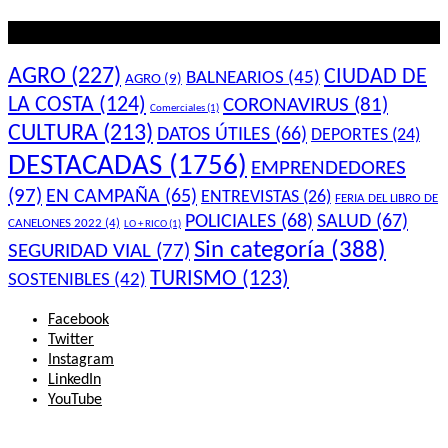
Lo que querés saber
AGRO
(227)
CIUDAD DE
BALNEARIOS
(45)
AGRO
(9)
LA COSTA
(124)
CORONAVIRUS
(81)
Comerciales
(1)
CULTURA
(213)
DATOS ÚTILES
(66)
DEPORTES
(24)
DESTACADAS
(1756)
EMPRENDEDORES
(97)
EN CAMPAÑA
(65)
ENTREVISTAS
(26)
FERIA DEL LIBRO DE
POLICIALES
(68)
SALUD
(67)
CANELONES 2022
(4)
LO + RICO
(1)
Sin categoría
(388)
SEGURIDAD VIAL
(77)
TURISMO
(123)
SOSTENIBLES
(42)
Facebook
Twitter
Instagram
LinkedIn
YouTube