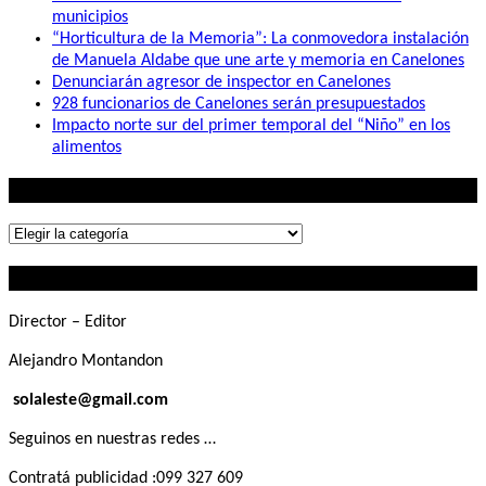
municipios
“Horticultura de la Memoria”: La conmovedora instalación
de Manuela Aldabe que une arte y memoria en Canelones
Denunciarán agresor de inspector en Canelones
928 funcionarios de Canelones serán presupuestados
Impacto norte sur del primer temporal del “Niño” en los
alimentos
Lo que buscás
Lo
que
Contactanos
buscás
Director – Editor
Alejandro Montandon
solaleste@gmail.com
Seguinos en nuestras redes …
Contratá publicidad :099 327 609