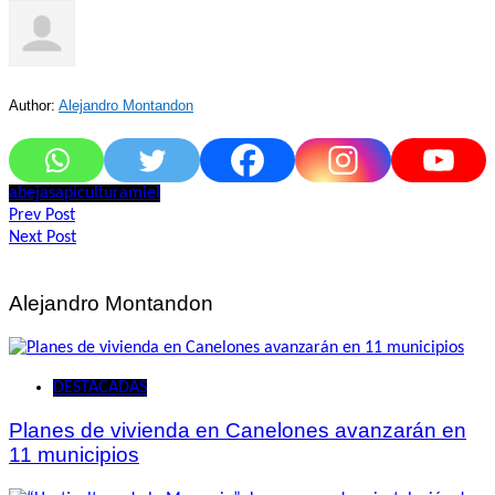
Author:
Alejandro Montandon
abejas
apicultura
miel
Navegación
Prev Post
Next Post
de
entradas
Alejandro Montandon
DESTACADAS
Planes de vivienda en Canelones avanzarán en
11 municipios