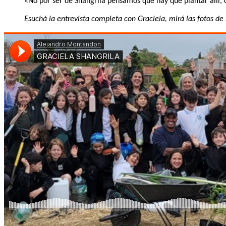
«No por ser de Shangrilá pensamos que hay que plantar allí, d
Esuchá la entrevista completa con Graciela, mirá las fotos d