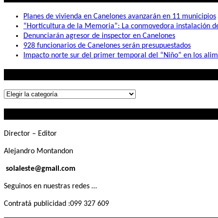
Planes de vivienda en Canelones avanzarán en 11 municipios
“Horticultura de la Memoria”: La conmovedora instalación 
Denunciarán agresor de inspector en Canelones
928 funcionarios de Canelones serán presupuestados
Impacto norte sur del primer temporal del “Niño” en los ali
Lo que buscás
Lo
que
Contactanos
buscás
Director – Editor
Alejandro Montandon
solaleste@gmail.com
Seguinos en nuestras redes …
Contratá publicidad :099 327 609