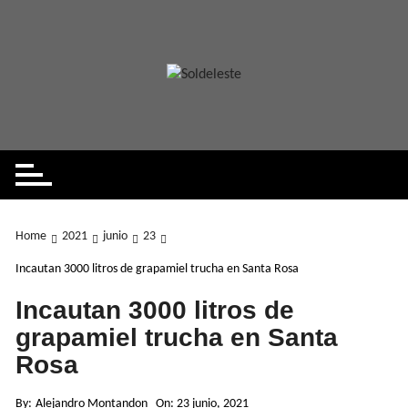
Skip
to
content
Home
2021
junio
23
Incautan 3000 litros de grapamiel trucha en Santa Rosa
Incautan 3000 litros de
grapamiel trucha en Santa
Rosa
By:
Alejandro Montandon
On:
23 junio, 2021