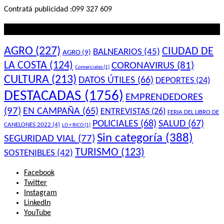
Contratá publicidad :099 327 609
Lo que querés saber
AGRO
(227)
CIUDAD DE
BALNEARIOS
(45)
AGRO
(9)
LA COSTA
(124)
CORONAVIRUS
(81)
Comerciales
(1)
CULTURA
(213)
DATOS ÚTILES
(66)
DEPORTES
(24)
DESTACADAS
(1756)
EMPRENDEDORES
(97)
EN CAMPAÑA
(65)
ENTREVISTAS
(26)
FERIA DEL LIBRO DE
POLICIALES
(68)
SALUD
(67)
CANELONES 2022
(4)
LO + RICO
(1)
Sin categoría
(388)
SEGURIDAD VIAL
(77)
TURISMO
(123)
SOSTENIBLES
(42)
Facebook
Twitter
Instagram
LinkedIn
YouTube