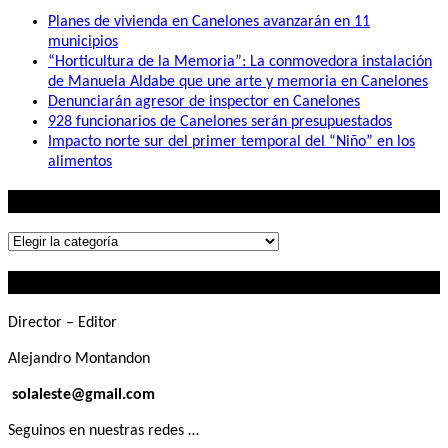
Planes de vivienda en Canelones avanzarán en 11
municipios
“Horticultura de la Memoria”: La conmovedora instalación
de Manuela Aldabe que une arte y memoria en Canelones
Denunciarán agresor de inspector en Canelones
928 funcionarios de Canelones serán presupuestados
Impacto norte sur del primer temporal del “Niño” en los
alimentos
Lo que buscás
Lo
que
Contactanos
buscás
Director – Editor
Alejandro Montandon
solaleste@gmail.com
Seguinos en nuestras redes …