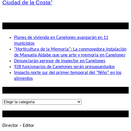
Ciudad de la Costa”
Lo mas visto
Planes de vivienda en Canelones avanzarán en 11
municipios
“Horticultura de la Memoria”: La conmovedora instalación
de Manuela Aldabe que une arte y memoria en Canelones
Denunciarán agresor de inspector en Canelones
928 funcionarios de Canelones serán presupuestados
Impacto norte sur del primer temporal del “Niño” en los
alimentos
Lo que buscás
Lo
que
Contactanos
buscás
Director – Editor