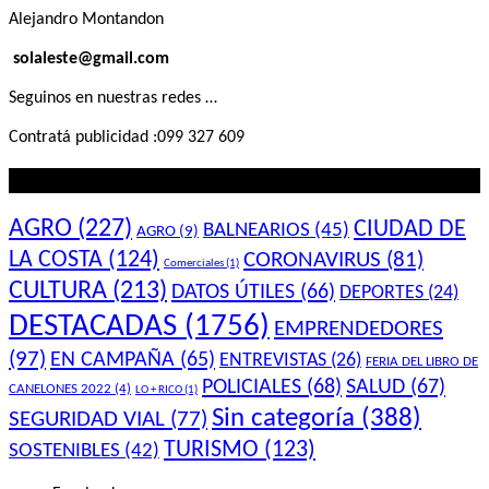
Alejandro Montandon
solaleste@gmail.com
Seguinos en nuestras redes …
Contratá publicidad :099 327 609
Lo que querés saber
AGRO
(227)
CIUDAD DE
BALNEARIOS
(45)
AGRO
(9)
LA COSTA
(124)
CORONAVIRUS
(81)
Comerciales
(1)
CULTURA
(213)
DATOS ÚTILES
(66)
DEPORTES
(24)
DESTACADAS
(1756)
EMPRENDEDORES
(97)
EN CAMPAÑA
(65)
ENTREVISTAS
(26)
FERIA DEL LIBRO DE
POLICIALES
(68)
SALUD
(67)
CANELONES 2022
(4)
LO + RICO
(1)
Sin categoría
(388)
SEGURIDAD VIAL
(77)
TURISMO
(123)
SOSTENIBLES
(42)