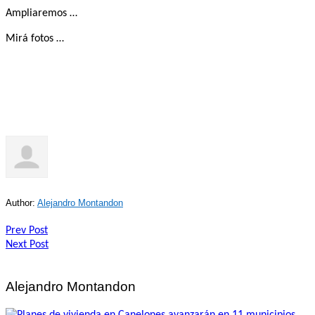
Ampliaremos …
Mirá fotos …
Author:
Alejandro Montandon
Navegación
Prev Post
Next Post
de
entradas
Alejandro Montandon