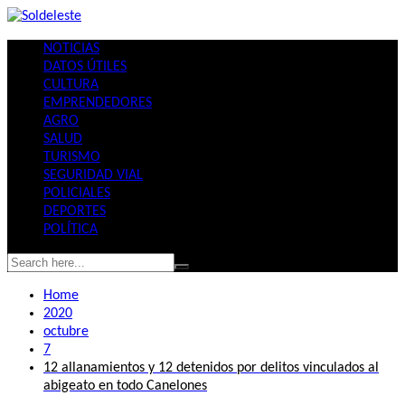
Skip
to
NOTICIAS
content
DATOS ÚTILES
CULTURA
EMPRENDEDORES
AGRO
SALUD
TURISMO
SEGURIDAD VIAL
POLICIALES
DEPORTES
POLÍTICA
Home
2020
octubre
7
12 allanamientos y 12 detenidos por delitos vinculados al
abigeato en todo Canelones