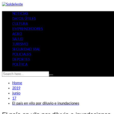
Skip
to
NOTICIAS
content
DATOS ÚTILES
CULTURA
EMPRENDEDORES
AGRO
SALUD
TURISMO
SEGURIDAD VIAL
POLICIALES
DEPORTES
POLÍTICA
Home
2019
junio
17
El país en vilo por diluvio e inundaciones