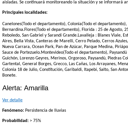
aisladas. Se continuará monitoreando la situación y se informará a
Principales localidades:
Canelones(Todo el departamento), Colonia(Todo el departamento), D
Bernardina.Flores(Todo el departamento), Florida : 25 de Agosto, 
Reboledo, San Gabriel y Sarandí Grande.Lavalleja : Blanes Viale, Est
Aires, Bella Vista, Canteras de Marelli, Cerro Pelado, Cerros Azule
Nueva Carrara, Ocean Park, Pan de Azúcar, Parque Medina, Piriápoli
Sauce de Portezuelo.Montevideo(Todo el departamento), Paysandú :
Guichón, Lorenzo Geyres, Merinos, Orgoroso, Paysandú, Piedras Colo
Gartental, General Borges, Grecco, Las Cañas, Los Arrayanes, Menafr
Colonia 18 de Julio, Constitución, Garibaldi, Itapebí, Salto, San 
Bonete.
Alerta: Amarilla
Ver detalle
Fenómeno:
Persistencia de lluvias
Probabilidad:
> 75%