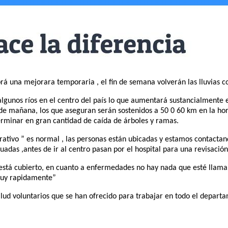
á una mejorara temporaria , el fin de semana volverán las lluvias c
algunos ríos en el centro del país lo que aumentará sustancialmente
e de mañana, los que aseguran serán sostenidos a 50 0 60 km en la hor
erminar en gran cantidad de caída de árboles y ramas.
ativo ” es normal , las personas están ubicadas y estamos contactan
adas ,antes de ir al centro pasan por el hospital para una revisació
 y está cubierto, en cuanto a enfermedades no hay nada que esté ll
 muy rapidamente”
salud voluntarios que se han ofrecido para trabajar en todo el depart