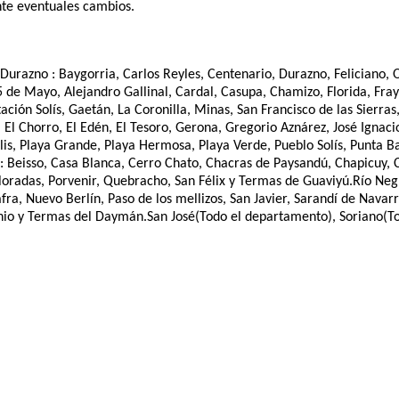
nte eventuales cambios.
urazno : Baygorria, Carlos Reyles, Centenario, Durazno, Feliciano,
25 de Mayo, Alejandro Gallinal, Cardal, Casupa, Chamizo, Florida, F
ación Solís, Gaetán, La Coronilla, Minas, San Francisco de las Sierra
s, El Chorro, El Edén, El Tesoro, Gerona, Gregorio Aznárez, José Igna
s, Playa Grande, Playa Hermosa, Playa Verde, Pueblo Solís, Punta Ba
 Beisso, Casa Blanca, Cerro Chato, Chacras de Paysandú, Chapicuy, C
radas, Porvenir, Quebracho, San Félix y Termas de Guaviyú.Río Negro
a, Nuevo Berlín, Paso de los mellizos, San Javier, Sarandí de Navarr
Antonio y Termas del Daymán.San José(Todo el departamento), Soriano(