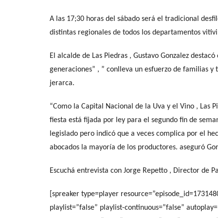
A las 17;30 horas del sábado será el tradicional desfi
distintas regionales de todos los departamentos vitivin
El alcalde de Las Piedras , Gustavo Gonzalez destacó q
generaciones” , ” conlleva un esfuerzo de familias y 
jerarca.
“Como la Capital Nacional de la Uva y el Vino , Las 
fiesta está fijada por ley para el segundo fin de sem
legislado pero indicó que a veces complica por el he
abocados la mayoría de los productores. aseguró Gon
Escuchá entrevista con Jorge Repetto , Director de P
[spreaker type=player resource=”episode_id=17314
playlist=”false” playlist-continuous=”false” autopla