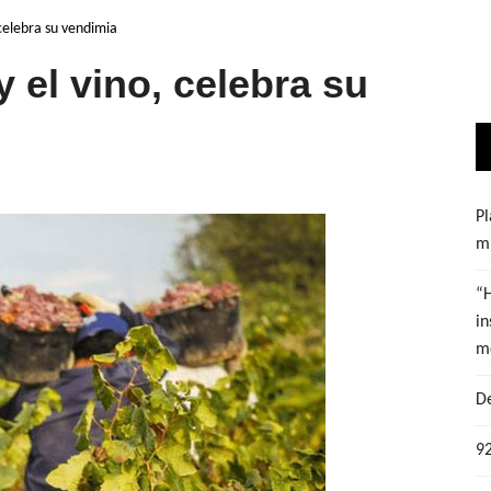
 celebra su vendimia
y el vino, celebra su
Pl
mu
“
in
m
De
92