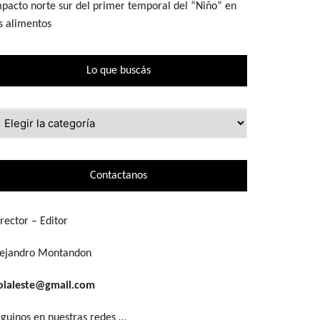
pacto norte sur del primer temporal del “Niño” en
s alimentos
Lo que buscás
ue
scás
Contactanos
rector – Editor
lejandro Montandon
olaleste@gmail.com
guinos en nuestras redes …