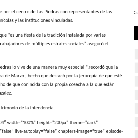
le por el centro de Las Piedras con representantes de las
Co
ícolas y las instituciones vinculadas.
ue “es una fiesta de la tradición instalada por varias
trabajadores de múltiples estratos sociales” aseguró el
Piedras lo vive de una manera muy especial “,recordó que la
ana de Marzo , hecho que destacó por la jerarquía de que esté
cho de que conincida con la propia cosecha a la que están
zalez.
atrimonio de la intendencia.
804″ width=”100%” height=”200px” theme=”dark”
y=”false” live-autoplay=”false” chapters-image=”true” episode-