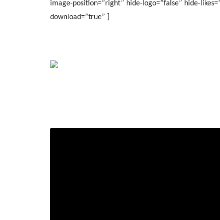
image-position=”right” hide-logo=”false” hide-likes
download=”true” ]