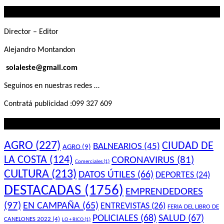
que
Contactanos
buscás
Director – Editor
Alejandro Montandon
solaleste@gmail.com
Seguinos en nuestras redes …
Contratá publicidad :099 327 609
Lo que querés saber
AGRO
(227)
CIUDAD DE
BALNEARIOS
(45)
AGRO
(9)
LA COSTA
(124)
CORONAVIRUS
(81)
Comerciales
(1)
CULTURA
(213)
DATOS ÚTILES
(66)
DEPORTES
(24)
DESTACADAS
(1756)
EMPRENDEDORES
(97)
EN CAMPAÑA
(65)
ENTREVISTAS
(26)
FERIA DEL LIBRO DE
POLICIALES
(68)
SALUD
(67)
CANELONES 2022
(4)
LO + RICO
(1)