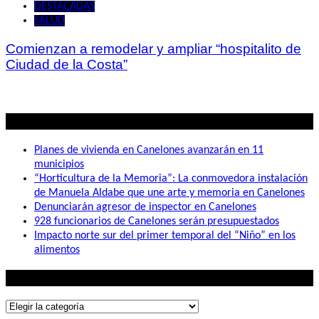
DESTACADAS
SALUD
Comienzan a remodelar y ampliar “hospitalito de
Ciudad de la Costa”
Lo mas visto
Planes de vivienda en Canelones avanzarán en 11
municipios
“Horticultura de la Memoria”: La conmovedora instalación
de Manuela Aldabe que une arte y memoria en Canelones
Denunciarán agresor de inspector en Canelones
928 funcionarios de Canelones serán presupuestados
Impacto norte sur del primer temporal del “Niño” en los
alimentos
Lo que buscás
Lo