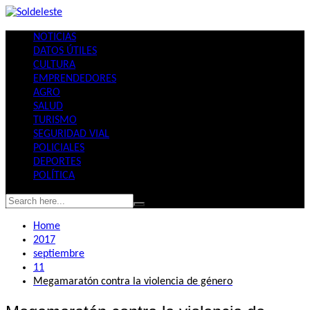
Skip
to
NOTICIAS
content
DATOS ÚTILES
CULTURA
EMPRENDEDORES
AGRO
SALUD
TURISMO
SEGURIDAD VIAL
POLICIALES
DEPORTES
POLÍTICA
Home
2017
septiembre
11
Megamaratón contra la violencia de género