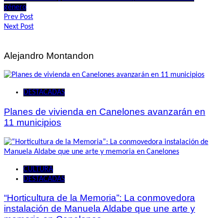
género
Navegación
Prev Post
Next Post
de
entradas
Alejandro Montandon
DESTACADAS
Planes de vivienda en Canelones avanzarán en
11 municipios
CULTURA
DESTACADAS
“Horticultura de la Memoria”: La conmovedora
instalación de Manuela Aldabe que une arte y