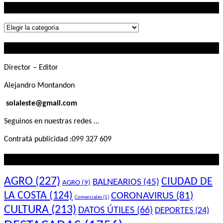
Lo que buscás
Lo
que
Contactanos
buscás
Director – Editor
Alejandro Montandon
solaleste@gmail.com
Seguinos en nuestras redes …
Contratá publicidad :099 327 609
Lo que querés saber
AGRO
(227)
CIUDAD DE
BALNEARIOS
(45)
AGRO
(9)
LA COSTA
(124)
CORONAVIRUS
(81)
Comerciales
(1)
CULTURA
(213)
DATOS ÚTILES
(66)
DEPORTES
(24)