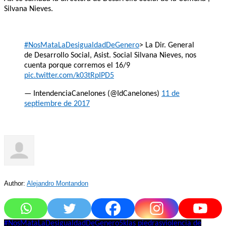
Silvana Nieves.
#NosMataLaDesigualdadDeGenero
> La Dir. General
de Desarrollo Social, Asist. Social Silvana Nieves, nos
cuenta porque corremos el 16/9
pic.twitter.com/k03tRpIPD5
— IntendenciaCanelones (@IdCanelones)
11 de
septiembre de 2017
Author:
Alejandro Montandon
#NosMataLaDesigualdadDeGenero
5k
las piedras
violencia de