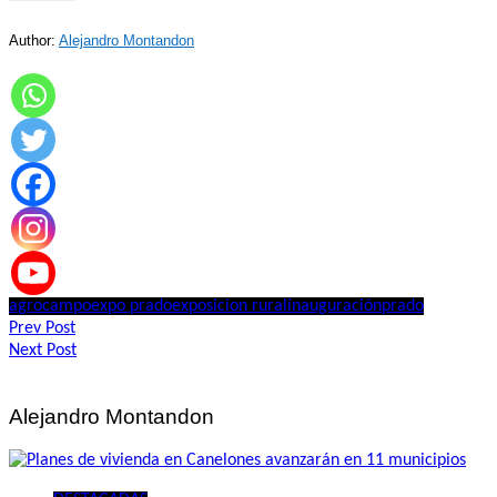
Author:
Alejandro Montandon
agro
campo
expo prado
exposicion rural
inauguración
prado
Navegación
Prev Post
Next Post
de
entradas
Alejandro Montandon