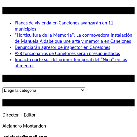
Lo mas visto
Planes de vivienda en Canelones avanzarán en 11
municipios
“Horticultura de la Memoria”: La conmovedora instalación
de Manuela Aldabe que une arte y memoria en Canelones
Denunciarán agresor de inspector en Canelones
928 funcionarios de Canelones serán presupuestados
Impacto norte sur del primer temporal del “Niño” en los
alimentos
Lo que buscás
Lo
que
Contactanos
buscás
Director – Editor
Alejandro Montandon