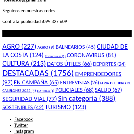
solaleste@gmail.com
Seguinos en nuestras redes …
Contratá publicidad :099 327 609
Lo que querés saber
AGRO
(227)
CIUDAD DE
BALNEARIOS
(45)
AGRO
(9)
LA COSTA
(124)
CORONAVIRUS
(81)
Comerciales
(1)
CULTURA
(213)
DATOS ÚTILES
(66)
DEPORTES
(24)
DESTACADAS
(1756)
EMPRENDEDORES
(97)
EN CAMPAÑA
(65)
ENTREVISTAS
(26)
FERIA DEL LIBRO DE
POLICIALES
(68)
SALUD
(67)
CANELONES 2022
(4)
LO + RICO
(1)
Sin categoría
(388)
SEGURIDAD VIAL
(77)
TURISMO
(123)
SOSTENIBLES
(42)
Facebook
Twitter
Instagram