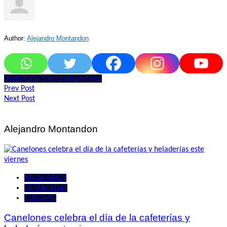
Author:
Alejandro Montandon
destinos
turismo
uruguay
viajes
Navegación
Prev Post
Next Post
de
entradas
Alejandro Montandon
BALNEARIOS
DESTACADAS
TURISMO
Canelones celebra el día de la cafeterías y