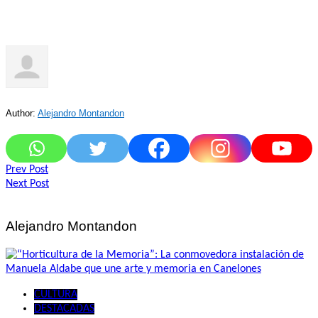
Author:
Alejandro Montandon
Navegación
Prev Post
Next Post
de
entradas
Alejandro Montandon
CULTURA
DESTACADAS