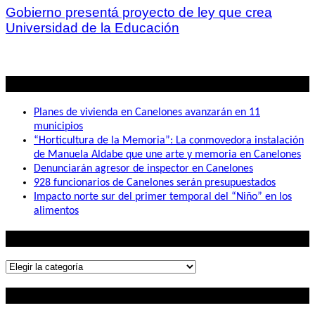
Gobierno presentá proyecto de ley que crea
Universidad de la Educación
Lo mas visto
Planes de vivienda en Canelones avanzarán en 11
municipios
“Horticultura de la Memoria”: La conmovedora instalación
de Manuela Aldabe que une arte y memoria en Canelones
Denunciarán agresor de inspector en Canelones
928 funcionarios de Canelones serán presupuestados
Impacto norte sur del primer temporal del “Niño” en los
alimentos
Lo que buscás
Lo
que
Contactanos
buscás