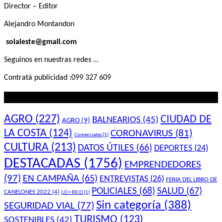
Director – Editor
Alejandro Montandon
solaleste@gmail.com
Seguinos en nuestras redes …
Contratá publicidad :099 327 609
Lo que querés saber
AGRO
(227)
CIUDAD DE
BALNEARIOS
(45)
AGRO
(9)
LA COSTA
(124)
CORONAVIRUS
(81)
Comerciales
(1)
CULTURA
(213)
DATOS ÚTILES
(66)
DEPORTES
(24)
DESTACADAS
(1756)
EMPRENDEDORES
(97)
EN CAMPAÑA
(65)
ENTREVISTAS
(26)
FERIA DEL LIBRO DE
POLICIALES
(68)
SALUD
(67)
CANELONES 2022
(4)
LO + RICO
(1)
Sin categoría
(388)
SEGURIDAD VIAL
(77)
TURISMO
(123)
SOSTENIBLES
(42)