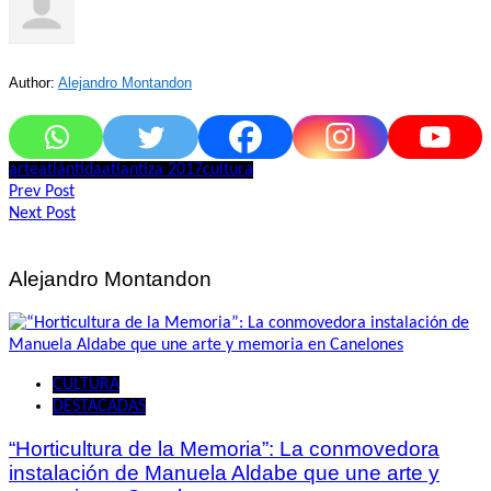
Author:
Alejandro Montandon
arte
atlántida
atlantiza 2017
cultura
Navegación
Prev Post
Next Post
de
entradas
Alejandro Montandon
CULTURA
DESTACADAS
“Horticultura de la Memoria”: La conmovedora
instalación de Manuela Aldabe que une arte y