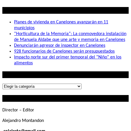
Lo mas visto
Planes de vivienda en Canelones avanzarán en 11
municipios
“Horticultura de la Memoria”: La conmovedora instalación
de Manuela Aldabe que une arte y memoria en Canelones
Denunciarán agresor de inspector en Canelones
928 funcionarios de Canelones serán presupuestados
Impacto norte sur del primer temporal del “Niño” en los
alimentos
Lo que buscás
Lo
que
Contactanos
buscás
Director – Editor
Alejandro Montandon