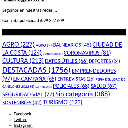
solaleste@gmail.com
Seguinos en nuestras redes …
Contratá publicidad :099 327 609
Lo que querés saber
AGRO
(227)
CIUDAD DE
BALNEARIOS
(45)
AGRO
(9)
LA COSTA
(124)
CORONAVIRUS
(81)
Comerciales
(1)
CULTURA
(213)
DATOS ÚTILES
(66)
DEPORTES
(24)
DESTACADAS
(1756)
EMPRENDEDORES
(97)
EN CAMPAÑA
(65)
ENTREVISTAS
(26)
FERIA DEL LIBRO DE
POLICIALES
(68)
SALUD
(67)
CANELONES 2022
(4)
LO + RICO
(1)
Sin categoría
(388)
SEGURIDAD VIAL
(77)
TURISMO
(123)
SOSTENIBLES
(42)
Facebook
Twitter
Instagram