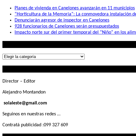
Planes de vivienda en Canelones avanzarán en 11 municipios
“Horticultura de la Memoria”: La conmovedora instalación 
Denunciarán agresor de inspector en Canelones
928 funcionarios de Canelones serán presupuestados
Impacto norte sur del primer temporal del “Niño” en los ali
Lo que buscás
Lo
que
Contactanos
buscás
Director – Editor
Alejandro Montandon
solaleste@gmail.com
Seguinos en nuestras redes …
Contratá publicidad :099 327 609