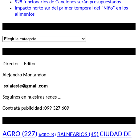
928 funcionarios de Canelones serán presupuestados
Impacto norte sur del primer temporal del “Niño” en los
alimentos
Lo que buscás
Lo
que
Contactanos
buscás
Director – Editor
Alejandro Montandon
solaleste@gmail.com
Seguinos en nuestras redes …
Contratá publicidad :099 327 609
Lo que querés saber
AGRO
(227)
CIUDAD DE
BALNEARIOS
(45)
AGRO
(9)