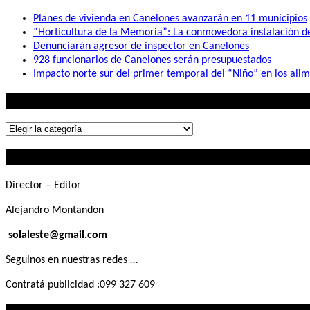
Planes de vivienda en Canelones avanzarán en 11 municipios
“Horticultura de la Memoria”: La conmovedora instalación 
Denunciarán agresor de inspector en Canelones
928 funcionarios de Canelones serán presupuestados
Impacto norte sur del primer temporal del “Niño” en los ali
Lo que buscás
Lo
que
Contactanos
buscás
Director – Editor
Alejandro Montandon
solaleste@gmail.com
Seguinos en nuestras redes …
Contratá publicidad :099 327 609