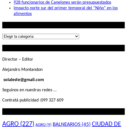
928 funcionarios de Canelones serán presupuestados
Impacto norte sur del primer temporal del “Niño” en los
alimentos
Lo que buscás
Lo
que
Contactanos
buscás
Director – Editor
Alejandro Montandon
solaleste@gmail.com
Seguinos en nuestras redes …
Contratá publicidad :099 327 609
Lo que querés saber
AGRO
(227)
CIUDAD DE
BALNEARIOS
(45)
AGRO
(9)