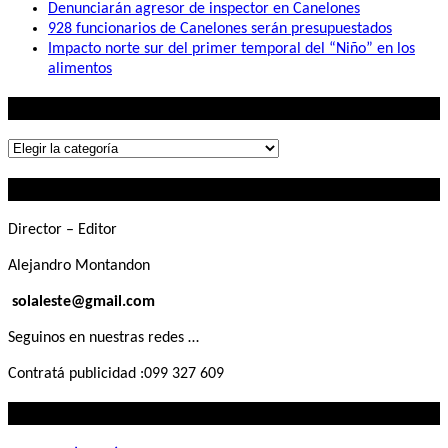
Denunciarán agresor de inspector en Canelones
928 funcionarios de Canelones serán presupuestados
Impacto norte sur del primer temporal del “Niño” en los
alimentos
Lo que buscás
Lo
que
Contactanos
buscás
Director – Editor
Alejandro Montandon
solaleste@gmail.com
Seguinos en nuestras redes …
Contratá publicidad :099 327 609
Lo que querés saber