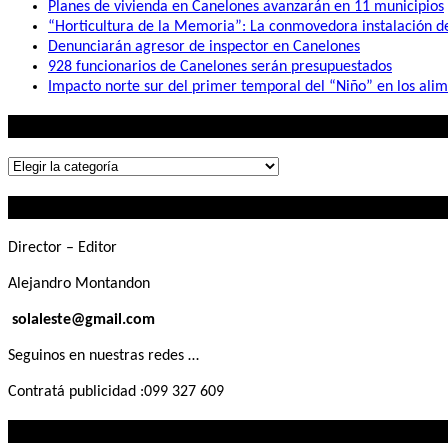
Planes de vivienda en Canelones avanzarán en 11 municipios
“Horticultura de la Memoria”: La conmovedora instalación 
Denunciarán agresor de inspector en Canelones
928 funcionarios de Canelones serán presupuestados
Impacto norte sur del primer temporal del “Niño” en los ali
Lo que buscás
Lo
que
Contactanos
buscás
Director – Editor
Alejandro Montandon
solaleste@gmail.com
Seguinos en nuestras redes …
Contratá publicidad :099 327 609
Lo que querés saber