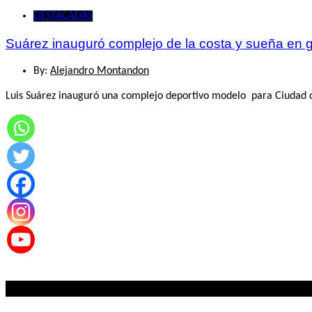
DESTACADAS
Suárez inauguró complejo de la costa y sueña en 
By:
Alejandro Montandon
Luis Suárez inauguró una complejo deportivo modelo para Ciudad de
Lo mas visto