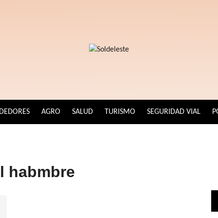
DEDORES
AGRO
SALUD
TURISMO
SEGURIDAD VIAL
P
el habmbre