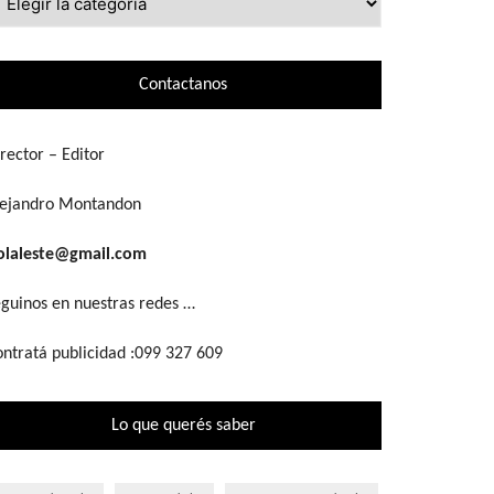
ue
scás
Contactanos
rector – Editor
lejandro Montandon
olaleste@gmail.com
guinos en nuestras redes …
ntratá publicidad :099 327 609
Lo que querés saber