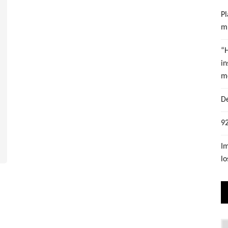
Pl
mu
“
in
m
De
92
Im
lo
Lo