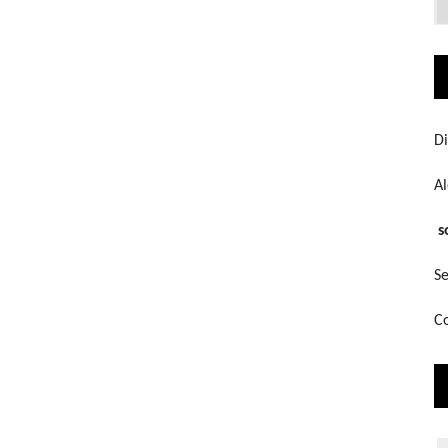
q
bu
Di
A
s
Se
Co