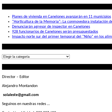
Lo mas visto
Planes de vivienda en Canelones avanzarán en 11 municipios
“Horticultura de la Memoria”: La conmovedora instalación 
Denunciarán agresor de inspector en Canelones
928 funcionarios de Canelones serán presupuestados
Impacto norte sur del primer temporal del “Niño” en los ali
Lo que buscás
Lo
que
Contactanos
buscás
Director – Editor
Alejandro Montandon
solaleste@gmail.com
Seguinos en nuestras redes …