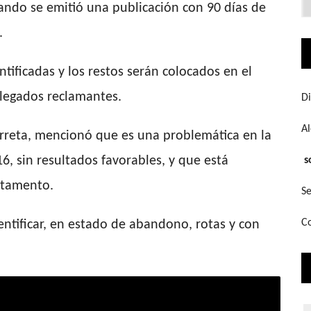
uando se emitió una publicación con 90 días de
q
bu
.
tificadas y los restos serán colocados en el
 llegados reclamantes.
Di
A
Garreta, mencionó que es una problemática en la
, sin resultados favorables, y que está
s
rtamento.
Se
Co
ntificar, en estado de abandono, rotas y con