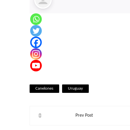
Canelones
Uruguay
Navegación
Prev Post
de