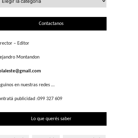
ue
scás
Contactanos
rector – Editor
lejandro Montandon
olaleste@gmail.com
guinos en nuestras redes …
ntratá publicidad :099 327 609
Lo que querés saber