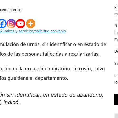
Pl
mu
“
in
m
ulación de urnas, sin identificar o en estado de
De
s de las personas fallecidas a regularizarlas.
92
ución de la urna e identificación sin costo, salvo
Im
rios que tiene el departamento.
lo
 sin identificar, en estado de abandono,
, indicó.
Lo