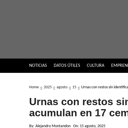
Skip
to
content
NOTICIAS
DATOS ÚTILES
CULTURA
EMPREN
Home
2025
agosto
15
Urnas con restos sin identif
Urnas con restos sin
acumulan en 17 cem
By:
Alejandro Montandon
On:
15 agosto, 2025