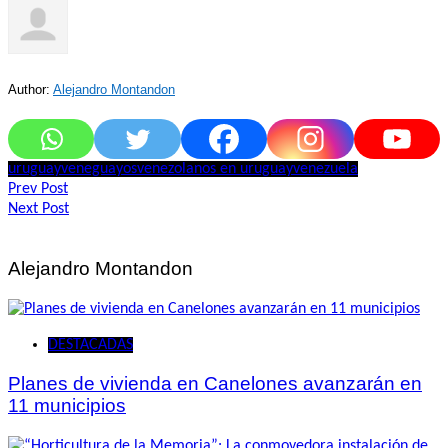
Author:
Alejandro Montandon
uruguay
veneguayos
venezolanos en uruguay
venezuela
Navegación
Prev Post
Next Post
de
entradas
Alejandro Montandon
DESTACADAS
Planes de vivienda en Canelones avanzarán en
11 municipios