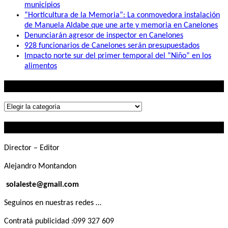
municipios
“Horticultura de la Memoria”: La conmovedora instalación
de Manuela Aldabe que une arte y memoria en Canelones
Denunciarán agresor de inspector en Canelones
928 funcionarios de Canelones serán presupuestados
Impacto norte sur del primer temporal del “Niño” en los
alimentos
Lo que buscás
Lo
que
Contactanos
buscás
Director – Editor
Alejandro Montandon
solaleste@gmail.com
Seguinos en nuestras redes …
Contratá publicidad :099 327 609