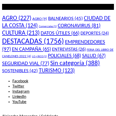
Lo que querés saber
AGRO
(227)
CIUDAD DE
BALNEARIOS
(45)
AGRO
(9)
LA COSTA
(124)
CORONAVIRUS
(81)
Comerciales
(1)
CULTURA
(213)
DATOS ÚTILES
(66)
DEPORTES
(24)
DESTACADAS
(1756)
EMPRENDEDORES
(97)
EN CAMPAÑA
(65)
ENTREVISTAS
(26)
FERIA DEL LIBRO DE
POLICIALES
(68)
SALUD
(67)
CANELONES 2022
(4)
LO + RICO
(1)
Sin categoría
(388)
SEGURIDAD VIAL
(77)
TURISMO
(123)
SOSTENIBLES
(42)
Facebook
Twitter
Instagram
LinkedIn
YouTube