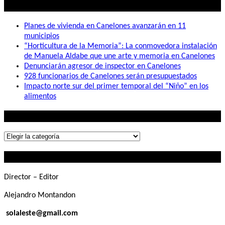
Lo mas visto
Planes de vivienda en Canelones avanzarán en 11
municipios
“Horticultura de la Memoria”: La conmovedora instalación
de Manuela Aldabe que une arte y memoria en Canelones
Denunciarán agresor de inspector en Canelones
928 funcionarios de Canelones serán presupuestados
Impacto norte sur del primer temporal del “Niño” en los
alimentos
Lo que buscás
Lo
que
Contactanos
buscás
Director – Editor
Alejandro Montandon
solaleste@gmail.com