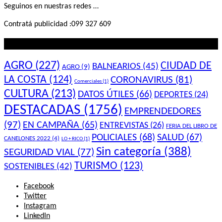
Seguinos en nuestras redes …
Contratá publicidad :099 327 609
Lo que querés saber
AGRO
(227)
CIUDAD DE
BALNEARIOS
(45)
AGRO
(9)
LA COSTA
(124)
CORONAVIRUS
(81)
Comerciales
(1)
CULTURA
(213)
DATOS ÚTILES
(66)
DEPORTES
(24)
DESTACADAS
(1756)
EMPRENDEDORES
(97)
EN CAMPAÑA
(65)
ENTREVISTAS
(26)
FERIA DEL LIBRO DE
POLICIALES
(68)
SALUD
(67)
CANELONES 2022
(4)
LO + RICO
(1)
Sin categoría
(388)
SEGURIDAD VIAL
(77)
TURISMO
(123)
SOSTENIBLES
(42)
Facebook
Twitter
Instagram
LinkedIn