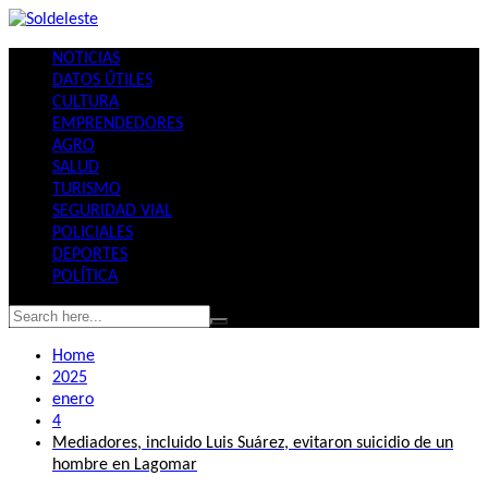
Skip
to
NOTICIAS
content
DATOS ÚTILES
CULTURA
EMPRENDEDORES
AGRO
SALUD
TURISMO
SEGURIDAD VIAL
POLICIALES
DEPORTES
POLÍTICA
Home
2025
enero
4
Mediadores, incluido Luis Suárez, evitaron suicidio de un
hombre en Lagomar