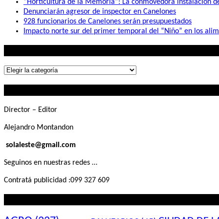
“Horticultura de la Memoria”: La conmovedora instalación 
Denunciarán agresor de inspector en Canelones
928 funcionarios de Canelones serán presupuestados
Impacto norte sur del primer temporal del “Niño” en los ali
Lo que buscás
Lo
que
Contactanos
buscás
Director – Editor
Alejandro Montandon
solaleste@gmail.com
Seguinos en nuestras redes …
Contratá publicidad :099 327 609
Lo que querés saber