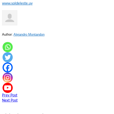
www.soldeleste.uy
Author:
Alejandro Montandon
Navegación
Prev Post
Next Post
de
entradas