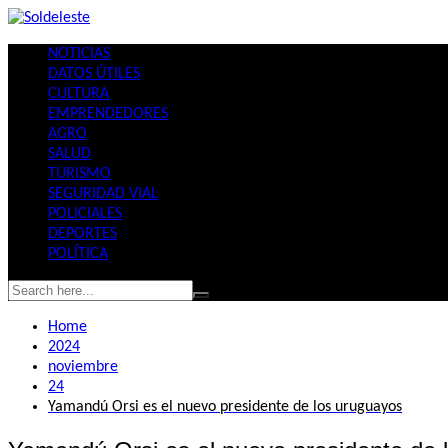
Skip
to
NOTICIAS
content
DATOS ÚTILES
CULTURA
EMPRENDEDORES
AGRO
SALUD
TURISMO
SEGURIDAD VIAL
POLICIALES
DEPORTES
POLÍTICA
Home
2024
noviembre
24
Yamandú Orsi es el nuevo presidente de los uruguayos