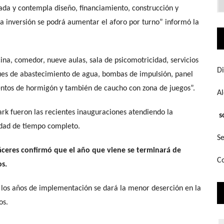
vada y contempla diseño, financiamiento, construcción y
q
bu
ta inversión se podrá aumentar el aforo por turno” informó la
cina, comedor, nueve aulas, sala de psicomotricidad, servicios
Di
ues de abastecimiento de agua, bombas de impulsión, panel
mentos de hormigón y también de caucho con zona de juegos”.
A
ark fueron las recientes inauguraciones atendiendo la
s
dad de tiempo completo.
Se
Cáceres confirmó que el año que viene se terminará de
Co
s.
a los años de implementación se dará la menor deserción en la
os.