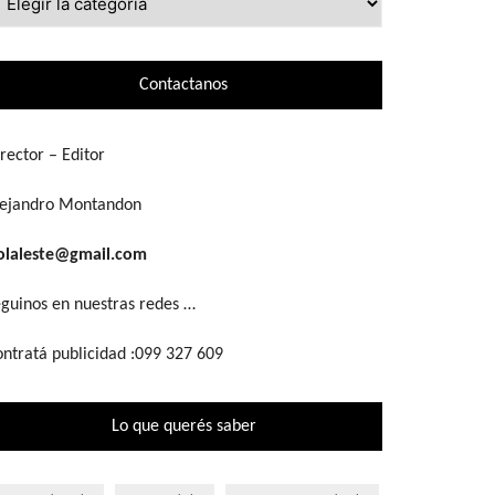
ue
scás
Contactanos
rector – Editor
lejandro Montandon
olaleste@gmail.com
guinos en nuestras redes …
ntratá publicidad :099 327 609
Lo que querés saber