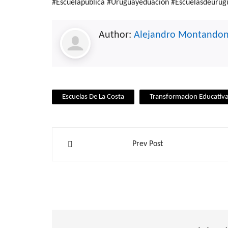
#Escuelapública #Uruguayeduación #Escuelasdeurug
Author:
Alejandro Montando
Escuelas De La Costa
Transformacion Educativ
Navegación
Prev Post
de
entradas