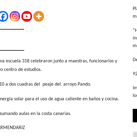
Pl
mu
“
in
m
De
a escuela 318 celebraron junto a maestras, funcionarios y
o centro de estudios.
92
10 a dos cuadras del peaje del. arroyo Pando.
Im
lo
nergía solar para el uso de agua caliente en baños y cocina.
 sumando aulas en la costa canarias.
Lo