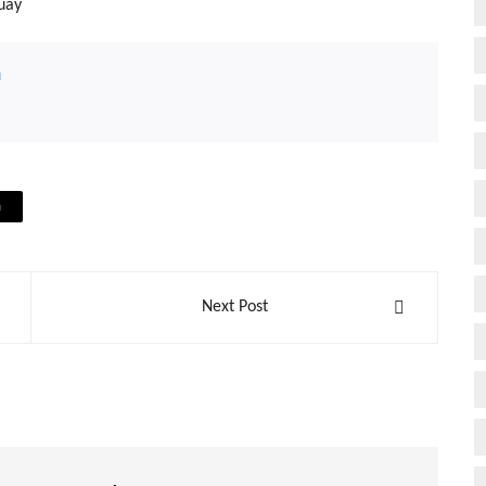
uay
n
a
Next Post