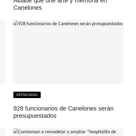
Aldabe que une arte y memoria en
Canelones
DESTACADAS
928 funcionarios de Canelones serán
presupuestados