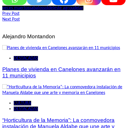
peces muertos
sabalos
soldeleste agro
udelar
Navegación
Prev Post
Next Post
de
entradas
Alejandro Montandon
DESTACADAS
Planes de vivienda en Canelones avanzarán en
11 municipios
CULTURA
DESTACADAS
“Horticultura de la Memoria”: La conmovedora
instalación de Manuela Aldabe que une arte y