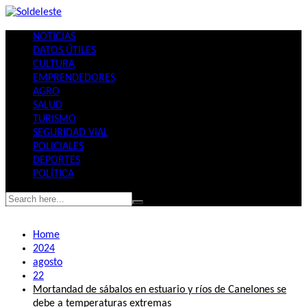
Skip
to
NOTICIAS
content
DATOS ÚTILES
CULTURA
EMPRENDEDORES
AGRO
SALUD
TURISMO
SEGURIDAD VIAL
POLICIALES
DEPORTES
POLÍTICA
Home
2024
agosto
22
Mortandad de sábalos en estuario y ríos de Canelones se
debe a temperaturas extremas