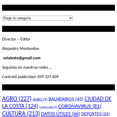
Lo que buscás
Lo
que
Contactanos
buscás
Director – Editor
Alejandro Montandon
solaleste@gmail.com
Seguinos en nuestras redes …
Contratá publicidad :099 327 609
Lo que querés saber
AGRO
(227)
CIUDAD DE
BALNEARIOS
(45)
AGRO
(9)
LA COSTA
(124)
CORONAVIRUS
(81)
Comerciales
(1)
CULTURA
(213)
DATOS ÚTILES
(66)
DEPORTES
(24)