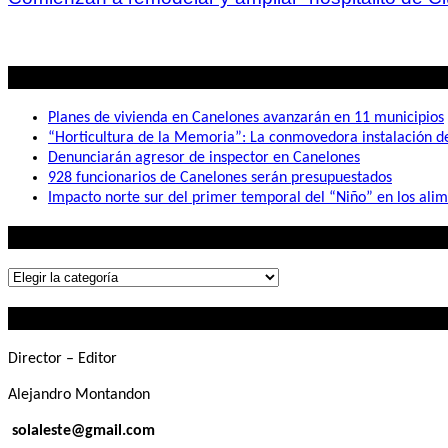
Lo mas visto
Planes de vivienda en Canelones avanzarán en 11 municipios
“Horticultura de la Memoria”: La conmovedora instalación 
Denunciarán agresor de inspector en Canelones
928 funcionarios de Canelones serán presupuestados
Impacto norte sur del primer temporal del “Niño” en los ali
Lo que buscás
Lo
que
Contactanos
buscás
Director – Editor
Alejandro Montandon
solaleste@gmail.com