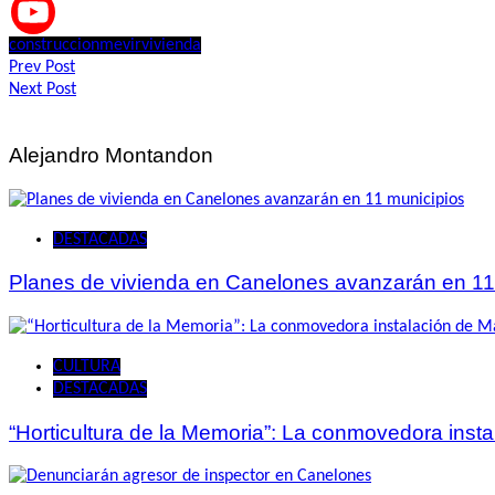
construccion
mevir
vivienda
Navegación
Prev Post
Next Post
de
entradas
Alejandro Montandon
DESTACADAS
Planes de vivienda en Canelones avanzarán en 11
CULTURA
DESTACADAS
“Horticultura de la Memoria”: La conmovedora ins