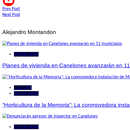
Navegación
Prev Post
Next Post
de
entradas
Alejandro Montandon
DESTACADAS
Planes de vivienda en Canelones avanzarán en 11
CULTURA
DESTACADAS
“Horticultura de la Memoria”: La conmovedora ins
DESTACADAS