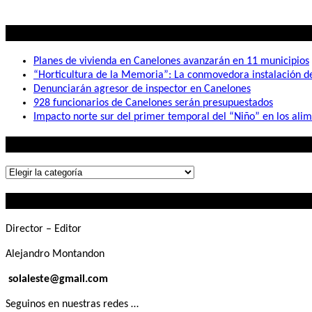
Lo mas visto
Planes de vivienda en Canelones avanzarán en 11 municipios
“Horticultura de la Memoria”: La conmovedora instalación 
Denunciarán agresor de inspector en Canelones
928 funcionarios de Canelones serán presupuestados
Impacto norte sur del primer temporal del “Niño” en los ali
Lo que buscás
Lo
que
Contactanos
buscás
Director – Editor
Alejandro Montandon
solaleste@gmail.com
Seguinos en nuestras redes …