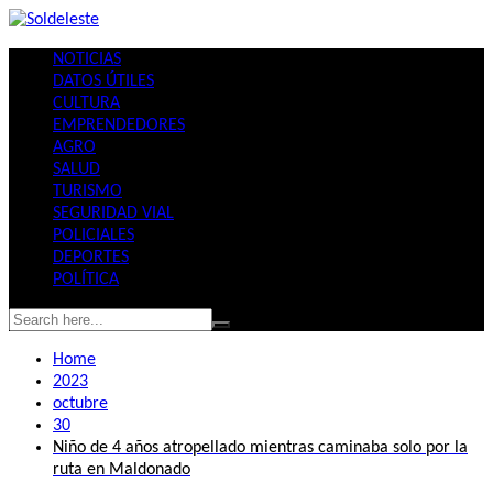
Skip
to
NOTICIAS
content
DATOS ÚTILES
CULTURA
EMPRENDEDORES
AGRO
SALUD
TURISMO
SEGURIDAD VIAL
POLICIALES
DEPORTES
POLÍTICA
Home
2023
octubre
30
Niño de 4 años atropellado mientras caminaba solo por la
ruta en Maldonado