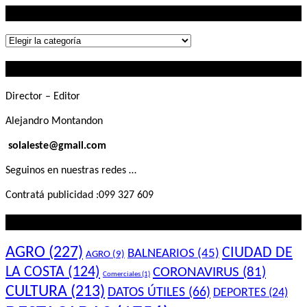
Lo que buscás
Lo
que
Contactanos
buscás
Director – Editor
Alejandro Montandon
solaleste@gmail.com
Seguinos en nuestras redes …
Contratá publicidad :099 327 609
Lo que querés saber
AGRO
(227)
CIUDAD DE
BALNEARIOS
(45)
AGRO
(9)
LA COSTA
(124)
CORONAVIRUS
(81)
Comerciales
(1)
CULTURA
(213)
DATOS ÚTILES
(66)
DEPORTES
(24)