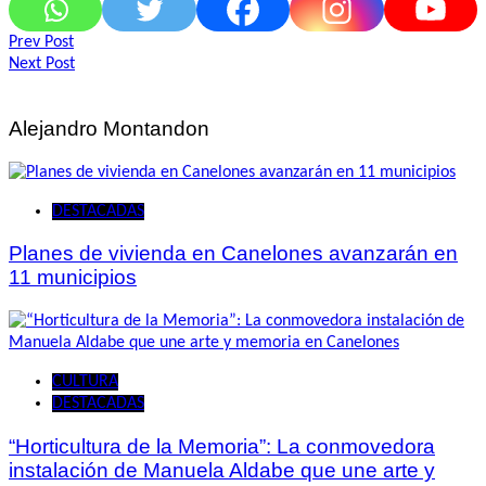
Navegación
Prev Post
Next Post
de
entradas
Alejandro Montandon
DESTACADAS
Planes de vivienda en Canelones avanzarán en
11 municipios
CULTURA
DESTACADAS
“Horticultura de la Memoria”: La conmovedora
instalación de Manuela Aldabe que une arte y