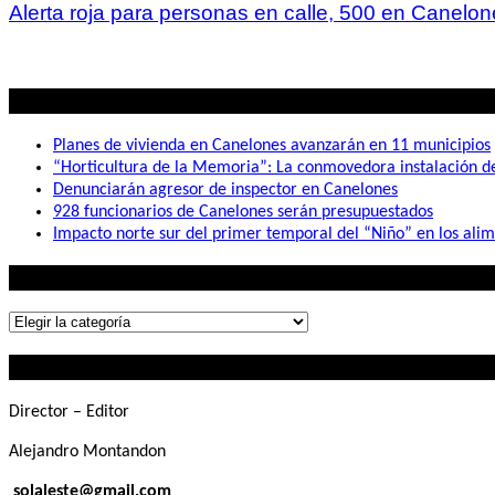
Alerta roja para personas en calle, 500 en Canelon
Lo mas visto
Planes de vivienda en Canelones avanzarán en 11 municipios
“Horticultura de la Memoria”: La conmovedora instalación 
Denunciarán agresor de inspector en Canelones
928 funcionarios de Canelones serán presupuestados
Impacto norte sur del primer temporal del “Niño” en los ali
Lo que buscás
Lo
que
Contactanos
buscás
Director – Editor
Alejandro Montandon
solaleste@gmail.com