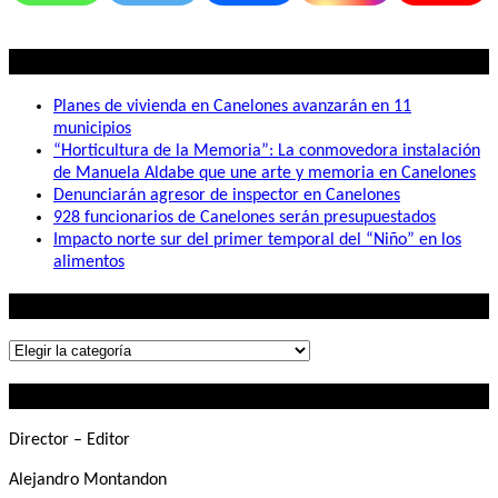
Lo mas visto
Planes de vivienda en Canelones avanzarán en 11
municipios
“Horticultura de la Memoria”: La conmovedora instalación
de Manuela Aldabe que une arte y memoria en Canelones
Denunciarán agresor de inspector en Canelones
928 funcionarios de Canelones serán presupuestados
Impacto norte sur del primer temporal del “Niño” en los
alimentos
Lo que buscás
Lo
que
Contactanos
buscás
Director – Editor
Alejandro Montandon