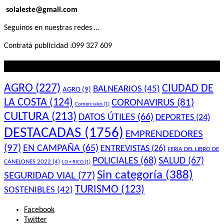
solaleste@gmail.com
Seguinos en nuestras redes …
Contratá publicidad :099 327 609
Lo que querés saber
AGRO
(227)
CIUDAD DE
BALNEARIOS
(45)
AGRO
(9)
LA COSTA
(124)
CORONAVIRUS
(81)
Comerciales
(1)
CULTURA
(213)
DATOS ÚTILES
(66)
DEPORTES
(24)
DESTACADAS
(1756)
EMPRENDEDORES
(97)
EN CAMPAÑA
(65)
ENTREVISTAS
(26)
FERIA DEL LIBRO DE
POLICIALES
(68)
SALUD
(67)
CANELONES 2022
(4)
LO + RICO
(1)
Sin categoría
(388)
SEGURIDAD VIAL
(77)
TURISMO
(123)
SOSTENIBLES
(42)
Facebook
Twitter