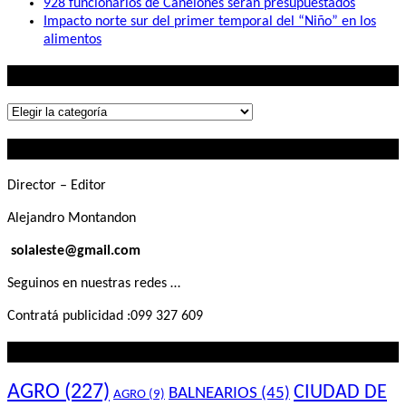
928 funcionarios de Canelones serán presupuestados
Impacto norte sur del primer temporal del “Niño” en los
alimentos
Lo que buscás
Lo
que
Contactanos
buscás
Director – Editor
Alejandro Montandon
solaleste@gmail.com
Seguinos en nuestras redes …
Contratá publicidad :099 327 609
Lo que querés saber
AGRO
(227)
CIUDAD DE
BALNEARIOS
(45)
AGRO
(9)