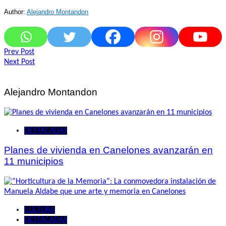
Author:
Alejandro Montandon
Navegación
Prev Post
Next Post
de
entradas
Alejandro Montandon
DESTACADAS
Planes de vivienda en Canelones avanzarán en
11 municipios
CULTURA
DESTACADAS