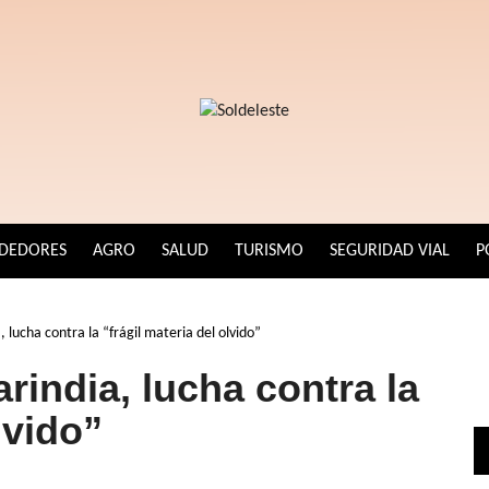
DEDORES
AGRO
SALUD
TURISMO
SEGURIDAD VIAL
P
 lucha contra la “frágil materia del olvido”
rindia, lucha contra la
lvido”