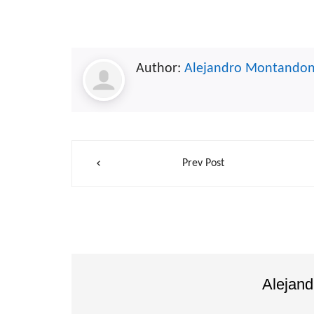
Author:
Alejandro Montando
Navegación
Prev Post
de
entradas
Alejan