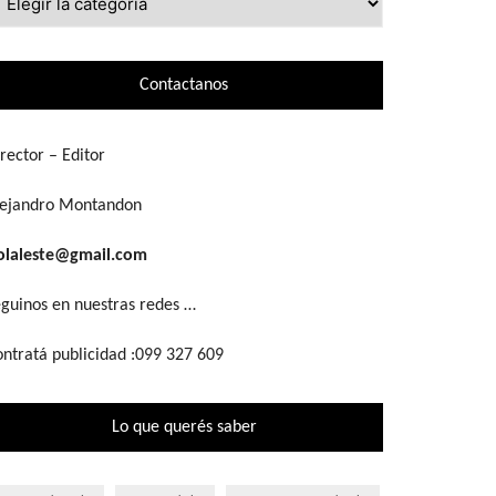
ue
scás
Contactanos
rector – Editor
lejandro Montandon
olaleste@gmail.com
guinos en nuestras redes …
ntratá publicidad :099 327 609
Lo que querés saber