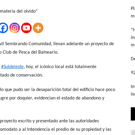
Pl
mu
“
in
civil Sembrando Comunidad, llevan adelante un proyecto de
m
o Club de Pesca del Balneario.
De
n
#Soldeleste
, hoy, el icónico local está totalmente
92
stado de conservación.
Im
lo que pudo ser la desaparición total del edificio hace poco
lo
gre por doquier, evidencian el estado de abandono y
proyecto escrito y presentado ante las autoridades
omodato a al Intendencia el predio de su propiedad y las
Lo