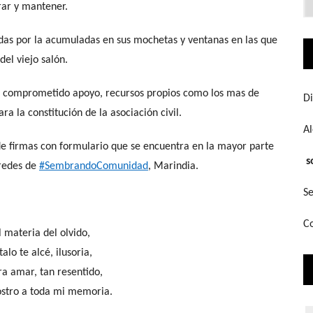
rar y mantener.
q
bu
adas por la acumuladas en sus mochetas y ventanas en las que
del viejo salón.
an comprometido apoyo, recursos propios como los mas de
Di
a la constitución de la asociación civil.
A
de firmas con formulario que se encuentra en la mayor parte
s
 redes de
#SembrandoComunidad
, Marindia.
Se
Co
l materia del olvido,
alo te alcé, ilusoria,
a amar, tan resentido,
ostro a toda mi memoria.