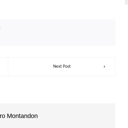
n
Next Post
dro Montandon