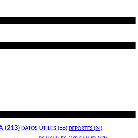
A
(213)
DATOS ÚTILES
(66)
DEPORTES
(24)