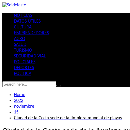
Skip
to
NOTICIAS
content
DATOS ÚTILES
CULTURA
EMPRENDEDORES
AGRO
SALUD
TURISMO
SEGURIDAD VIAL
POLICIALES
DEPORTES
POLÍTICA
Home
2022
noviembre
15
Ciudad de la Costa sede de la limpieza mundial de playas