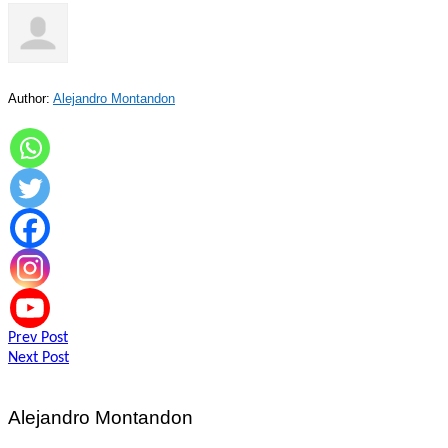
Author:
Alejandro Montandon
Navegación
Prev Post
Next Post
de
entradas
Alejandro Montandon