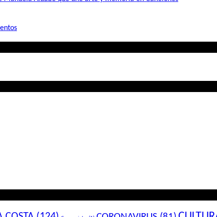
mentos
CULTUR
A COSTA
(124)
CORONAVIRUS
(81)