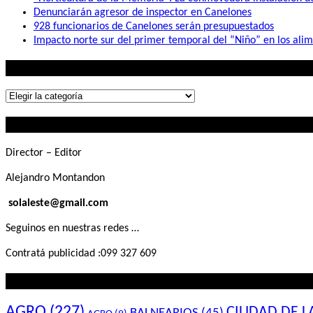
Denunciarán agresor de inspector en Canelones
928 funcionarios de Canelones serán presupuestados
Impacto norte sur del primer temporal del “Niño” en los ali
Lo que buscás
Lo
que
Contactanos
buscás
Director – Editor
Alejandro Montandon
solaleste@gmail.com
Seguinos en nuestras redes …
Contratá publicidad :099 327 609
Lo que querés saber
AGRO
(227)
CIUDAD DE L