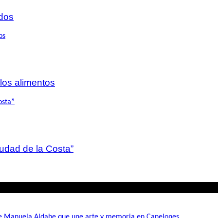
dos
 los alimentos
iudad de la Costa”
de Manuela Aldabe que une arte y memoria en Canelones