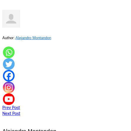
Author:
Alejandro Montandon
Navegación
Prev Post
Next Post
de
entradas