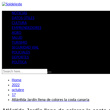
Skip
to
NOTICIAS
content
DATOS ÚTILES
CULTURA
EMPRENDEDORES
AGRO
SALUD
TURISMO
SEGURIDAD VIAL
POLICIALES
DEPORTES
POLÍTICA
Home
2022
octubre
17
Atlántida Jardín llena de colores la costa canaria