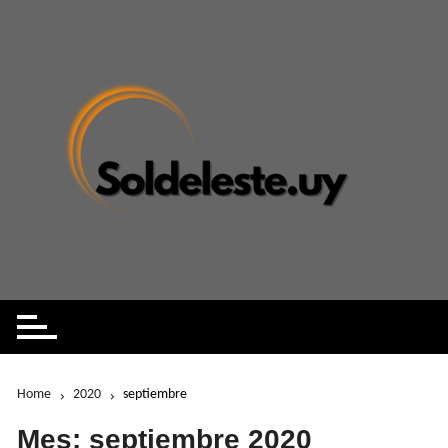
Skip
to
content
Home
2020
septiembre
Mes:
septiembre 2020