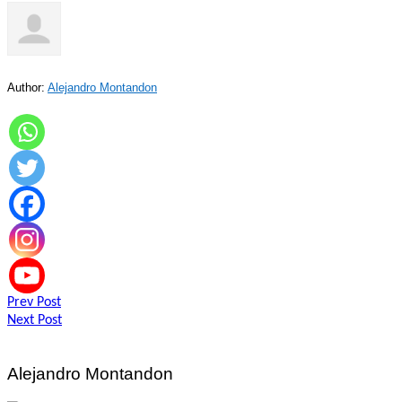
Author:
Alejandro Montandon
Navegación
Prev Post
Next Post
de
entradas
Alejandro Montandon