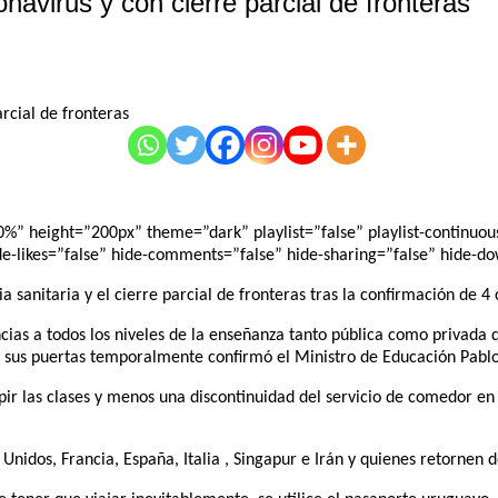
avirus y con cierre parcial de fronteras
 height=”200px” theme=”dark” playlist=”false” playlist-continuous=
de-likes=”false” hide-comments=”false” hide-sharing=”false” hide-d
 sanitaria y el cierre parcial de fronteras tras la confirmación de 4 
cias a todos los niveles de la enseñanza tanto pública como privada qu
r sus puertas temporalmente confirmó el Ministro de Educación Pablo
las clases y menos una discontinuidad del servicio de comedor en el
s Unidos, Francia, España, Italia , Singapur e Irán y quienes retornen