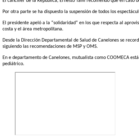
El canciller de la República, Ernesto Talvi recomendó que en caso d
Por otra parte se ha dispuesto la suspensión de todos los espectácul
El presidente apeló a la “solidaridad” en los que respecta al apro
costa y el área metropolitana.
Desde la Dirección Departamental de Salud de Canelones se record
siguiendo las recomendaciones de MSP y OMS.
En e departamento de Canelones, mutualista como COOMECA están r
pediátrico.