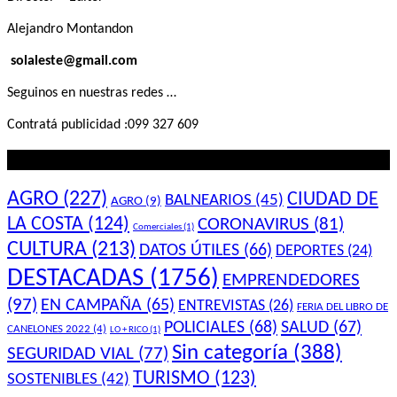
Alejandro Montandon
solaleste@gmail.com
Seguinos en nuestras redes …
Contratá publicidad :099 327 609
Lo que querés saber
AGRO
(227)
CIUDAD DE
BALNEARIOS
(45)
AGRO
(9)
LA COSTA
(124)
CORONAVIRUS
(81)
Comerciales
(1)
CULTURA
(213)
DATOS ÚTILES
(66)
DEPORTES
(24)
DESTACADAS
(1756)
EMPRENDEDORES
(97)
EN CAMPAÑA
(65)
ENTREVISTAS
(26)
FERIA DEL LIBRO DE
POLICIALES
(68)
SALUD
(67)
CANELONES 2022
(4)
LO + RICO
(1)
Sin categoría
(388)
SEGURIDAD VIAL
(77)
TURISMO
(123)
SOSTENIBLES
(42)