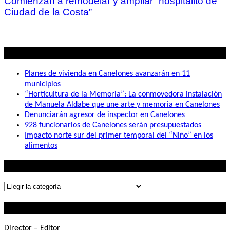
Comienzan a remodelar y ampliar “hospitalito de
Ciudad de la Costa”
Lo mas visto
Planes de vivienda en Canelones avanzarán en 11
municipios
“Horticultura de la Memoria”: La conmovedora instalación
de Manuela Aldabe que une arte y memoria en Canelones
Denunciarán agresor de inspector en Canelones
928 funcionarios de Canelones serán presupuestados
Impacto norte sur del primer temporal del “Niño” en los
alimentos
Lo que buscás
Lo
que
Contactanos
buscás
Director – Editor