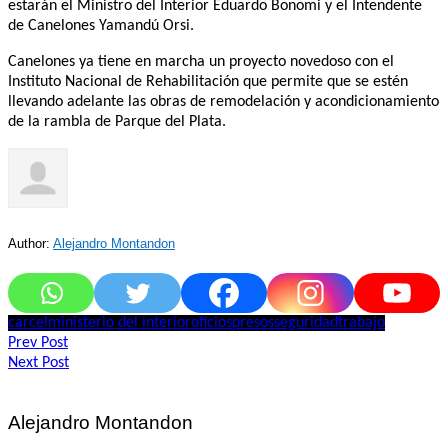
estarán el Ministro del Interior Eduardo Bonomi y el Intendente
de Canelones Yamandú Orsi.
Canelones ya tiene en marcha un proyecto novedoso con el
Instituto Nacional de Rehabilitación que permite que se estén
llevando adelante las obras de remodelación y acondicionamiento
de la rambla de Parque del Plata.
Author:
Alejandro Montandon
carcel
ministerio del interior
oficios
presos
seguridad
trabajo
Navegación
Prev Post
Next Post
de
entradas
Alejandro Montandon